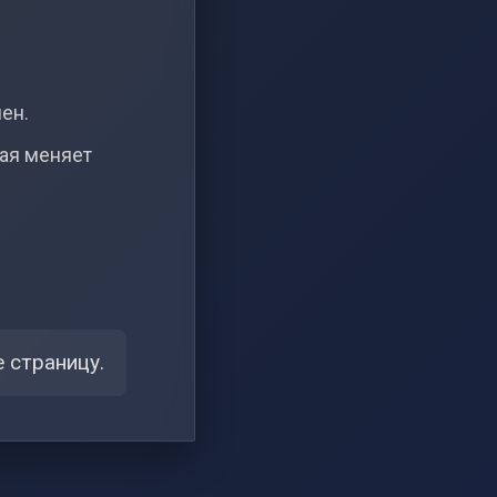
чен.
рая меняет
 страницу.