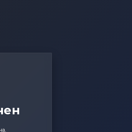
чен
на.