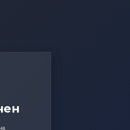
чен
на.