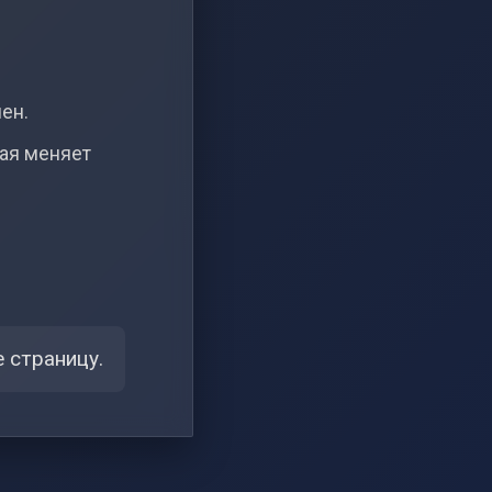
чен.
рая меняет
 страницу.