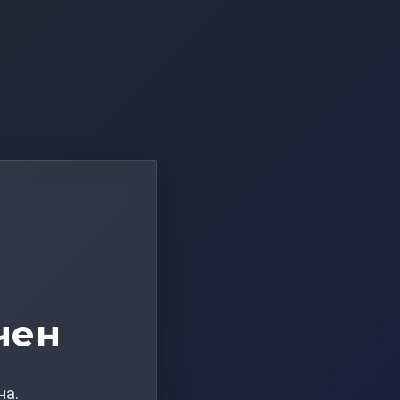
чен
на.