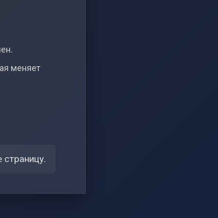
чен.
рая меняет
 страницу.