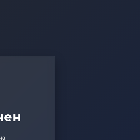
чен
на.