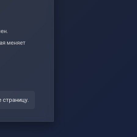
чен.
рая меняет
 страницу.