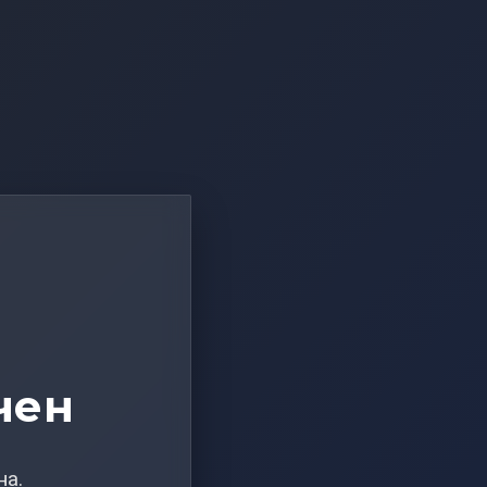
чен
на.