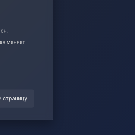
чен.
рая меняет
 страницу.