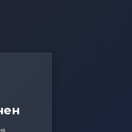
чен
на.