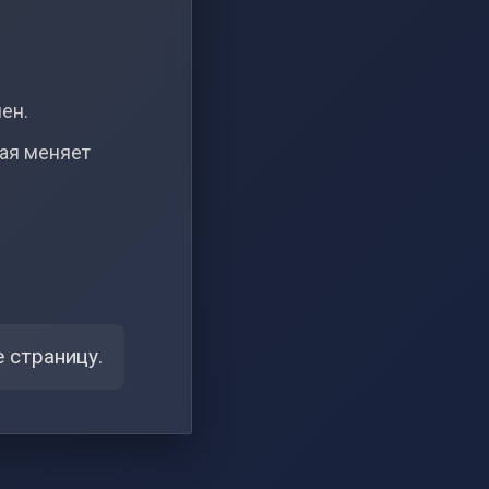
чен.
рая меняет
 страницу.