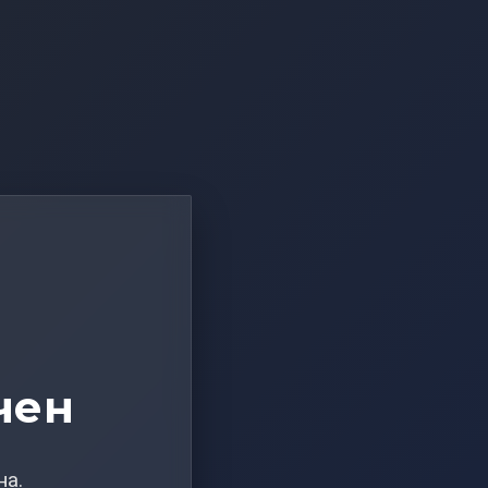
чен
на.