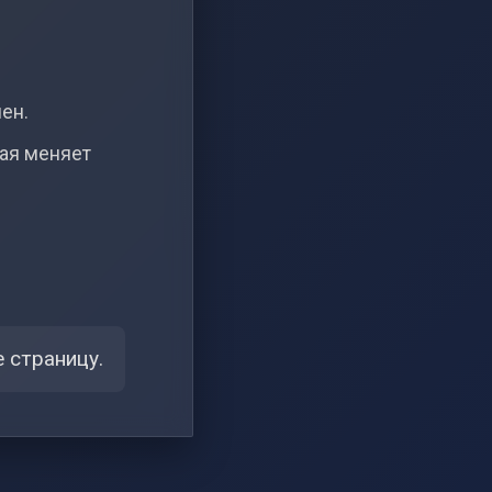
чен.
рая меняет
 страницу.