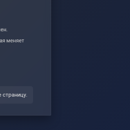
чен.
рая меняет
 страницу.