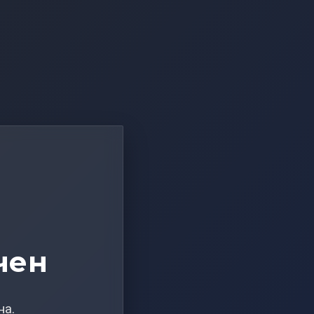
чен
на.