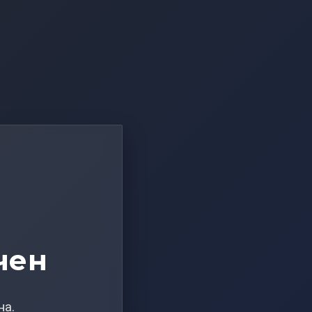
чен
на.