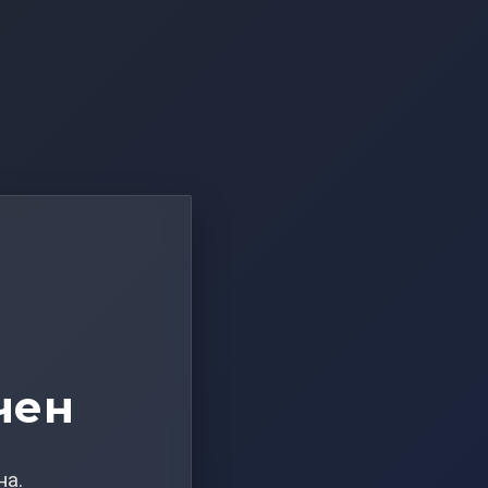
чен
на.