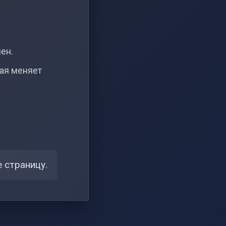
чен.
рая меняет
 страницу.