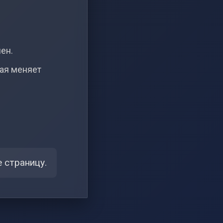
чен.
рая меняет
 страницу.