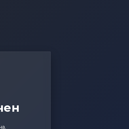
чен
на.