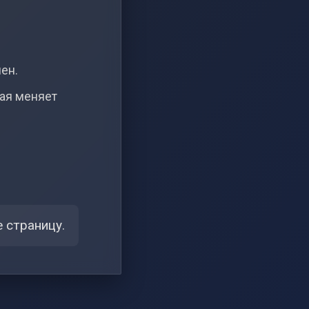
чен.
рая меняет
 страницу.