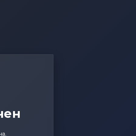
чен
на.