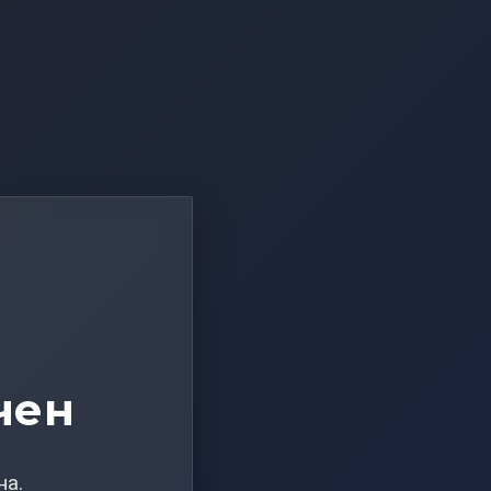
чен
на.