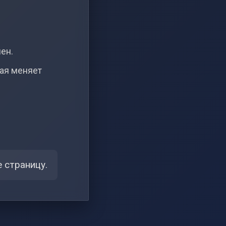
чен.
рая меняет
 страницу.