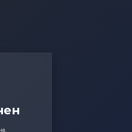
чен
на.