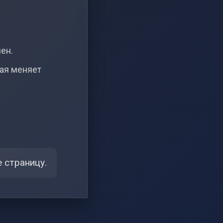
чен.
рая меняет
 страницу.