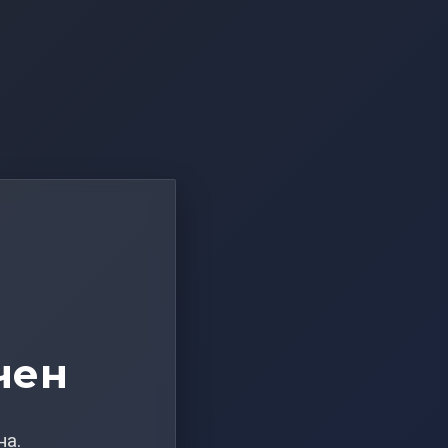
чен
на.