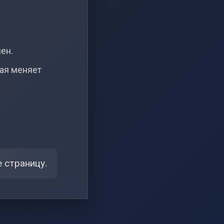
чен.
рая меняет
 страницу.