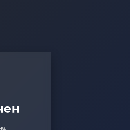
чен
на.