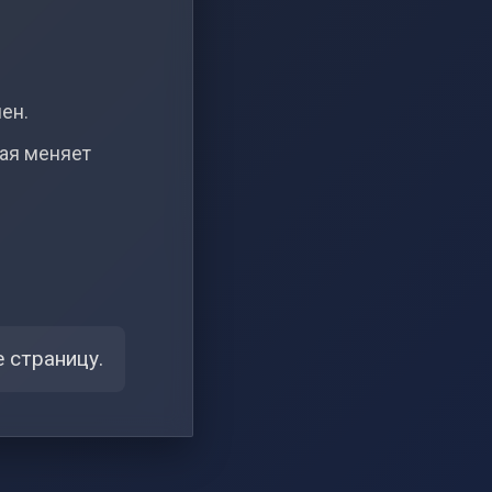
чен.
рая меняет
 страницу.