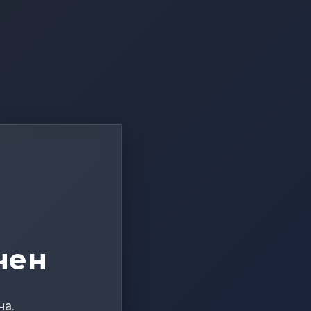
чен
на.