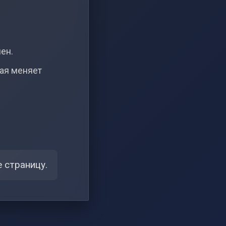
чен.
рая меняет
 страницу.