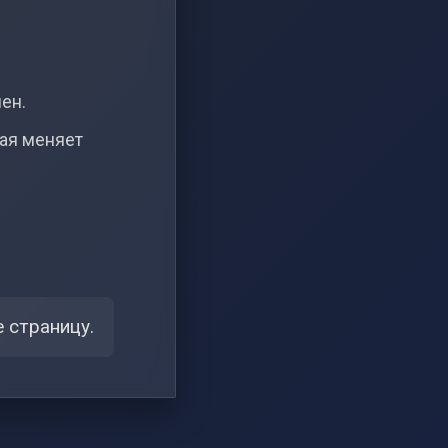
чен.
рая меняет
 страницу.