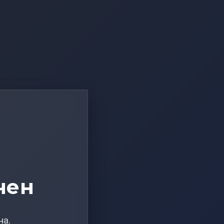
чен
на.